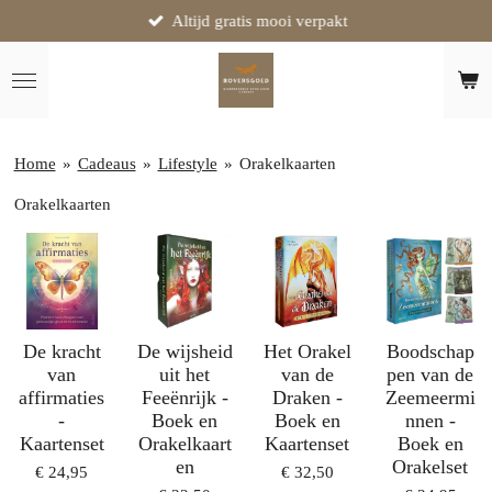
Altijd gratis mooi verpakt
Ga
direct
naar
de
hoofdinhoud
Home
»
Cadeaus
»
Lifestyle
»
Orakelkaarten
Orakelkaarten
De kracht
De wijsheid
Het Orakel
Boodschap
van
uit het
van de
pen van de
affirmaties
Feeënrijk -
Draken -
Zeemeermi
-
Boek en
Boek en
nnen -
Kaartenset
Orakelkaart
Kaartenset
Boek en
en
Orakelset
€ 24,95
€ 32,50