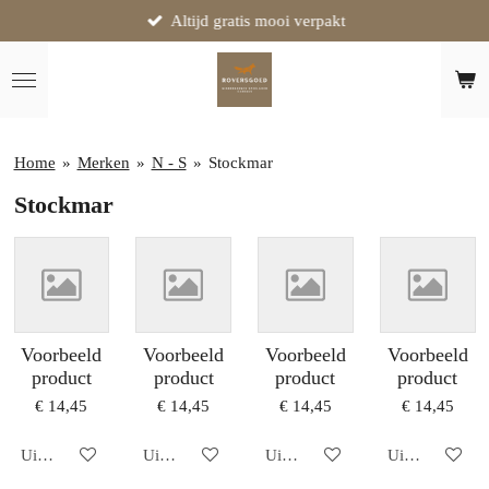
Altijd gratis mooi verpakt
Ga
direct
naar
de
hoofdinhoud
Home
»
Merken
»
N - S
»
Stockmar
Stockmar
Voorbeeld
Voorbeeld
Voorbeeld
Voorbeeld
product
product
product
product
€ 14,45
€ 14,45
€ 14,45
€ 14,45
Uitgeschakeld
Uitgeschakeld
Uitgeschakeld
Uitgeschakeld