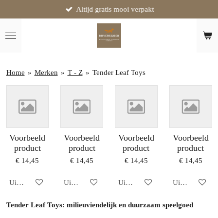
Altijd gratis mooi verpakt
Ga
direct
naar
de
hoofdinhoud
Home
»
Merken
»
T - Z
»
Tender Leaf Toys
Voorbeeld
Voorbeeld
Voorbeeld
Voorbeeld
product
product
product
product
€ 14,45
€ 14,45
€ 14,45
€ 14,45
Uitgeschakeld
Uitgeschakeld
Uitgeschakeld
Uitgeschakeld
Tender Leaf Toys: milieuviendelijk en duurzaam speelgoed