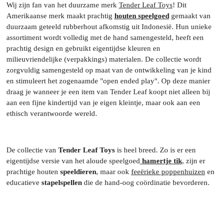
Wij zijn fan van het duurzame merk
Tender Leaf Toys
! Dit
Amerikaanse merk maakt prachtig
houten speelgoed
gemaakt van
duurzaam geteeld rubberhout afkomstig uit Indonesië. Hun unieke
assortiment wordt volledig met de hand samengesteld, heeft een
prachtig design en gebruikt eigentijdse kleuren en
milieuvriendelijke (verpakkings) materialen. De collectie wordt
zorgvuldig samengesteld op maat van de ontwikkeling van je kind
en stimuleert het zogenaamde "open ended play". Op deze manier
draag je wanneer je een item van Tender Leaf koopt niet alleen bij
aan een fijne kindertijd van je eigen kleintje, maar ook aan een
ethisch verantwoorde wereld.
De collectie van
Tender Leaf Toys
is heel breed. Zo is er een
eigentijdse versie van het aloude speelgoed
hamertje tik
, zijn er
prachtige houten
speeldieren
, maar ook
feeërieke poppenhuizen
en
educatieve
stapelspellen
die de hand-oog coördinatie bevorderen.