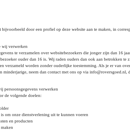
t bijvoorbeeld door een profiel op deze website aan te maken, in corres
e wij verwerken
 gegevens te verzamelen over websitebezoekers die jonger zijn dan 16 ja
bezoeker ouder dan 16 is. Wij raden ouders dan ook aan betrokken te zij
n verzameld worden zonder ouderlijke toestemming. Als je er van over
 minderjarige, neem dan contact met ons op via info@roversgoed.nl, d
wij persoonsgegevens verwerken
r de volgende doelen:
older
g is om onze dienstverlening uit te kunnen voeren
nsten en producten
e maken