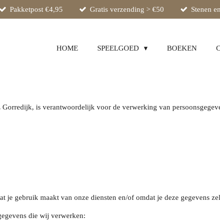
Pakketpost €4,95
Gratis verzending > €50
Stenen en
HOME
SPEELGOED
BOEKEN
orredijk, is verantwoordelijk voor de verwerking van persoonsgegeve
 je gebruik maakt van onze diensten en/of omdat je deze gegevens zelf
gegevens die wij verwerken: