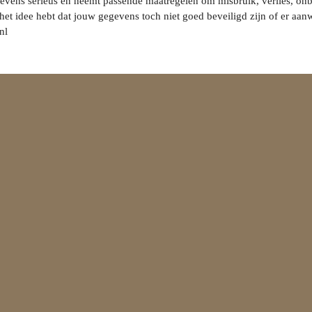
vens serieus en neemt passende maatregelen om misbruik, verlies, o
 het idee hebt dat jouw gegevens toch niet goed beveiligd zijn of er aa
nl