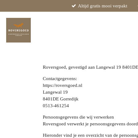
Altijd gratis mooi verpakt
Ga
direct
naar
de
hoofdinhoud
Roversgoed, gevestigd aan Langewal 19 8401DE G
Contactgegevens:
https://roversgoed.nl
Langewal 19
8401DE Gorredijk
0513-461254
Persoonsgegevens die wij verwerken
Roversgoed verwerkt je persoonsgegevens doordat
Hieronder vind je een overzicht van de persoons