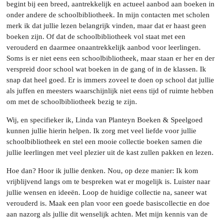
begint bij een breed, aantrekkelijk en actueel aanbod aan boeken in
onder andere de schoolbibliotheek. In mijn contacten met scholen
merk ik dat jullie lezen belangrijk vinden, maar dat er haast geen
boeken zijn. Of dat de schoolbibliotheek vol staat met een
verouderd en daarmee onaantrekkelijk aanbod voor leerlingen.
Soms is er niet eens een schoolbibliotheek, maar staan er her en der
verspreid door school wat boeken in de gang of in de klassen. Ik
snap dat heel goed. Er is immers zoveel te doen op school dat jullie
als juffen en meesters waarschijnlijk niet eens tijd of ruimte hebben
om met de schoolbibliotheek bezig te zijn.
Wij, en specifieker ik, Linda van Planteyn Boeken & Speelgoed
kunnen jullie hierin helpen. Ik zorg met veel liefde voor jullie
schoolbibliotheek en stel een mooie collectie boeken samen die
jullie leerlingen met veel plezier uit de kast zullen pakken en lezen.
Hoe dan? Hoor ik jullie denken. Nou, op deze manier: Ik kom
vrijblijvend langs om te bespreken wat er mogelijk is. Luister naar
jullie wensen en ideeën. Loop de huidige collectie na, saneer wat
verouderd is. Maak een plan voor een goede basiscollectie en doe
aan nazorg als jullie dit wenselijk achten. Met mijn kennis van de