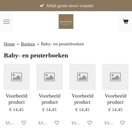
Altijd gratis mooi verpakt
Ga
direct
naar
de
hoofdinhoud
Home
»
Boeken
»
Baby- en peuterboeken
Baby- en peuterboeken
Voorbeeld
Voorbeeld
Voorbeeld
Voorbeeld
product
product
product
product
€ 14,45
€ 14,45
€ 14,45
€ 14,45
Uitgeschakeld
Uitgeschakeld
Uitgeschakeld
Uitgeschakeld