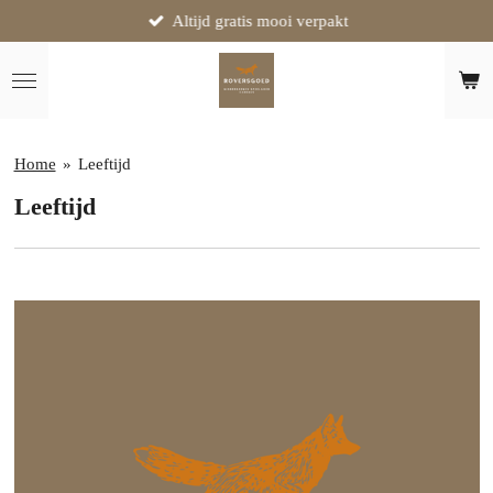
Altijd gratis mooi verpakt
Ga
direct
naar
de
hoofdinhoud
Home
»
Leeftijd
Leeftijd