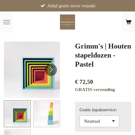
Altijd gratis mooi verpakt
Ga
direct
naar
de
hoofdinhoud
Grimm's | Houten
stapeldozen -
Pastel
€ 72,50
GRATIS verzending
Gratis inpakservice: