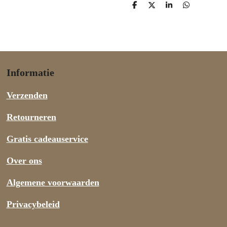
D
D
S
D
e
e
h
e
l
e
a
l
e
l
r
e
n
e
n
Informatie
Verzenden
Retourneren
Gratis cadeauservice
Over ons
Algemene voorwaarden
Privacybeleid