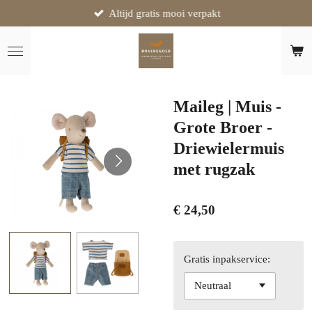
Altijd gratis mooi verpakt
Ga
direct
naar
de
hoofdinhoud
Maileg | Muis -
Grote Broer -
Driewielermuis
met rugzak
€ 24,50
Gratis inpakservice: