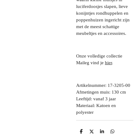
luciferdoosjes slapen, lieve
konijntjes rondhuppelen en
poppenhuizen ingericht zijn
met de meest schattige
meubeltjes en accessoires.
Onze volledige collectie
Maileg vind je
hier
.
Artikelnummer: 17-3205-00
Afmetingen muis: 130 cm
Leeftijd: vanaf 3 jaar
Materiaal: Katoen en
polyester
D
D
S
D