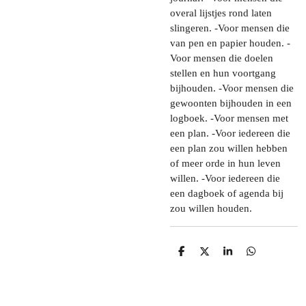
overal lijstjes rond laten
slingeren. -Voor mensen die
van pen en papier houden. -
Voor mensen die doelen
stellen en hun voortgang
bijhouden. -Voor mensen die
gewoonten bijhouden in een
logboek. -Voor mensen met
een plan. -Voor iedereen die
een plan zou willen hebben
of meer orde in hun leven
willen. -Voor iedereen die
een dagboek of agenda bij
zou willen houden.
D
D
S
D
e
e
h
e
l
e
a
l
e
l
r
e
n
e
n