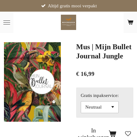
Altijd gratis mooi verpakt
Ga
direct
naar
de
hoofdinhoud
Mus | Mijn Bullet
Journal Jungle
€ 16,99
Gratis inpakservice:
In