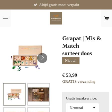
Altijd gratis mooi verpakt
Ga
direct
naar
de
hoofdinhoud
Grapat | Mis &
Match
sorteerdoos
Nieuw!
€ 53,99
GRATIS verzending
Gratis inpakservice: