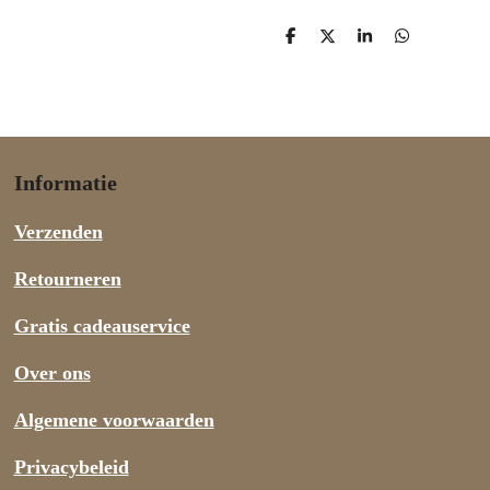
D
D
S
D
e
e
h
e
l
e
a
l
e
l
r
e
n
e
n
Informatie
Verzenden
Retourneren
Gratis cadeauservice
Over ons
Algemene voorwaarden
Privacybeleid