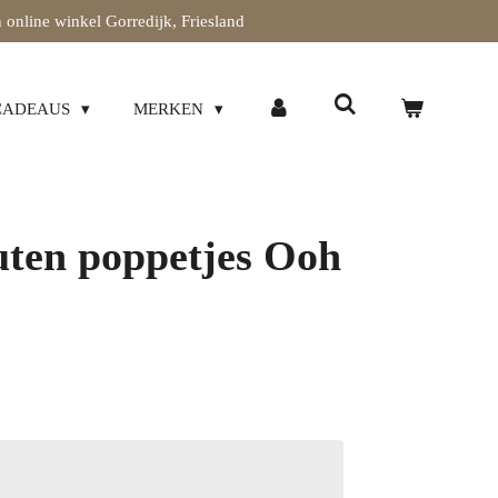
 online winkel Gorredijk, Friesland
CADEAUS
MERKEN
uten poppetjes Ooh