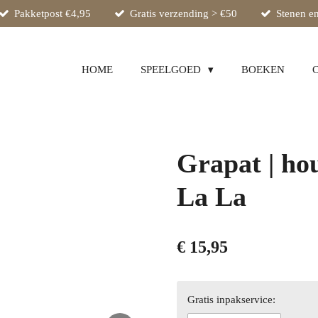
Pakketpost €4,95
Gratis verzending > €50
Stenen en
HOME
SPEELGOED
BOEKEN
Grapat | ho
La La
€ 15,95
Gratis inpakservice: