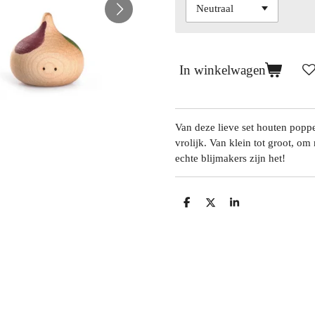
In winkelwagen
Van deze lieve set houten popp
vrolijk. Van klein tot groot, om
echte blijmakers zijn het!
D
D
S
e
e
h
l
e
a
e
l
r
n
e