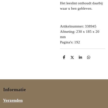
Het leeslint onthoudt daarbij
waar u ben gebleven.
Artikelnummer: 338945
Afmeting: 230 x 185 x 20
mm
Pagina's: 192
D
D
S
D
e
e
h
e
l
e
a
l
e
l
r
e
n
e
n
Informatie
Verzenden