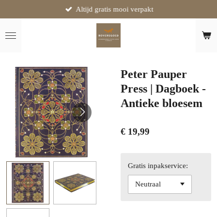
Altijd gratis mooi verpakt
Ga
direct
naar
de
hoofdinhoud
Peter Pauper
Press | Dagboek -
Antieke bloesem
€ 19,99
Gratis inpakservice: