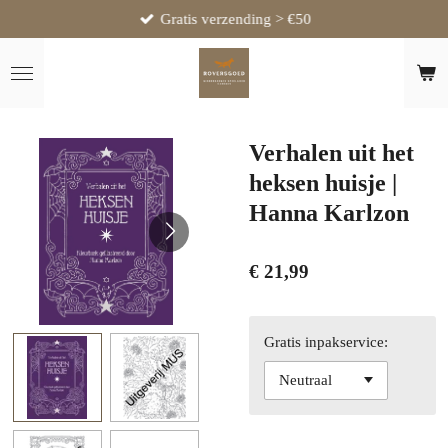
Gratis verzending > €50
Ga
direct
naar
de
hoofdinhoud
Verhalen uit het
heksen huisje |
Hanna Karlzon
€ 21,99
Gratis inpakservice: