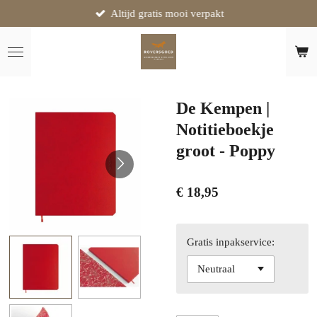
Altijd gratis mooi verpakt
Ga
direct
naar
de
hoofdinhoud
De Kempen |
Notitieboekje
groot - Poppy
€ 18,95
Gratis inpakservice: