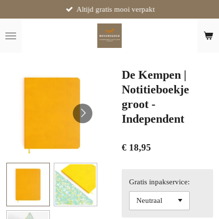
Altijd gratis mooi verpakt
Ga
direct
naar
de
hoofdinhoud
De Kempen |
Notitieboekje
groot -
Independent
€ 18,95
Gratis inpakservice: