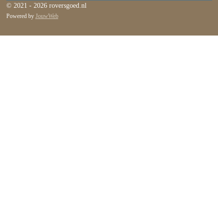
© 2021 - 2026 roversgoed.nl
Powered by
JouwWeb