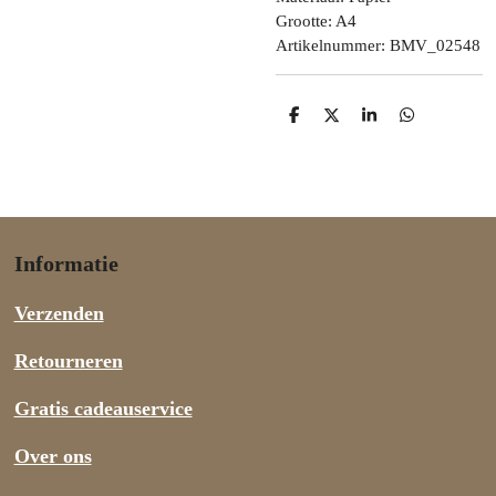
Grootte: A4
Artikelnummer:
BMV_02548
D
D
S
D
e
e
h
e
l
e
a
l
e
l
r
e
n
e
n
Informatie
Verzenden
Retourneren
Gratis cadeauservice
Over ons