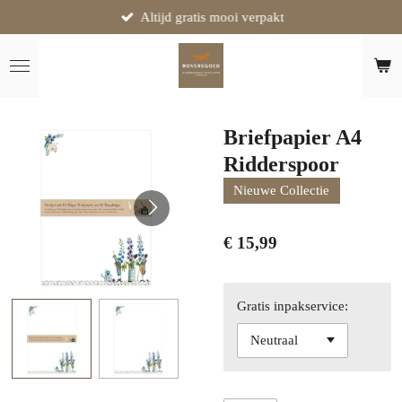
Altijd gratis mooi verpakt
Ga
direct
naar
de
hoofdinhoud
Briefpapier A4
Ridderspoor
Nieuwe Collectie
€ 15,99
Gratis inpakservice: