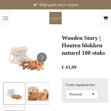
Altijd gratis mooi verpakt
Ga
direct
naar
de
hoofdinhoud
Wooden Story |
Houten blokken
naturel 100 stuks
€ 43,99
Gratis inpakservice