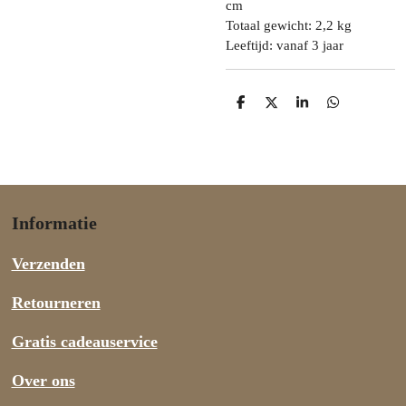
cm
Totaal gewicht: 2,2 kg
Leeftijd: vanaf 3 jaar
D
D
S
D
e
e
h
e
l
e
a
l
e
l
r
e
n
e
n
Informatie
Verzenden
Retourneren
Gratis cadeauservice
Over ons