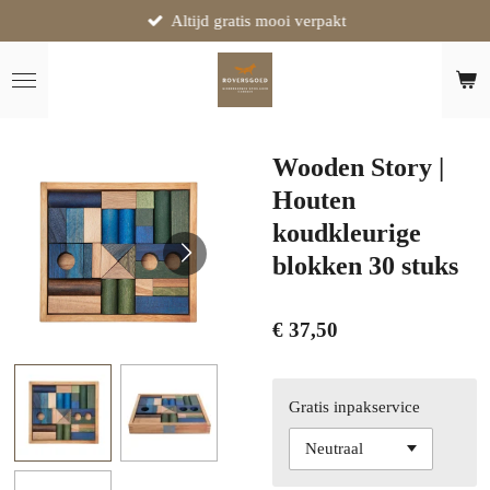
Altijd gratis mooi verpakt
Ga
direct
naar
de
hoofdinhoud
Wooden Story |
Houten
koudkleurige
blokken 30 stuks
€ 37,50
Gratis inpakservice