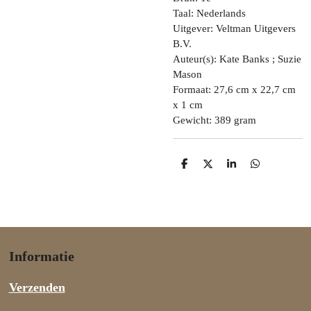
Taal: Nederlands
Uitgever: Veltman Uitgevers
B.V.
Auteur(s): Kate Banks ; Suzie
Mason
Formaat: 27,6 cm x 22,7 cm
x 1 cm
Gewicht: 389 gram
D
D
S
D
e
e
h
e
l
e
a
l
e
l
r
e
n
e
n
Informatie
Verzenden