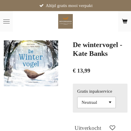
Altijd gratis mooi verpakt
Ga
direct
naar
de
hoofdinhoud
De wintervogel -
Kate Banks
€ 13,99
Gratis inpakservice
Uitverkocht