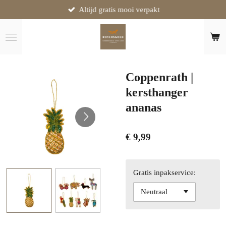
Altijd gratis mooi verpakt
Ga
direct
naar
de
hoofdinhoud
Coppenrath |
kersthanger
ananas
€ 9,99
Gratis inpakservice: