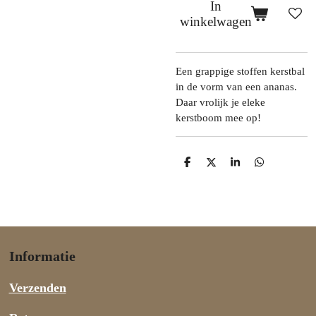
In
winkelwagen
Een grappige stoffen kerstbal
in de vorm van een ananas.
Daar vrolijk je eleke
kerstboom mee op!
D
D
S
D
e
e
h
e
l
e
a
l
e
l
r
e
n
e
n
Informatie
Verzenden