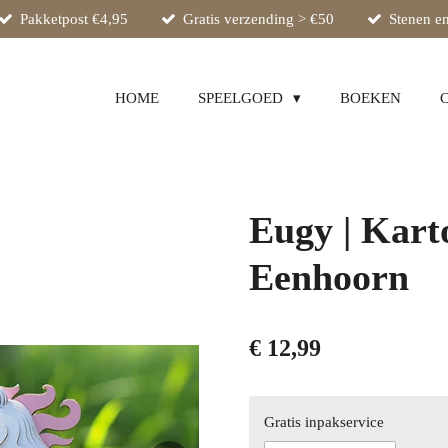
Pakketpost €4,95
Gratis verzending > €50
Stenen en
HOME
SPEELGOED
BOEKEN
Eugy | Kart
Eenhoorn
€ 12,99
Gratis inpakservice