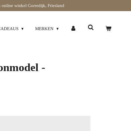
 online winkel Gorredijk, Friesland
CADEAUS
MERKEN
onmodel -