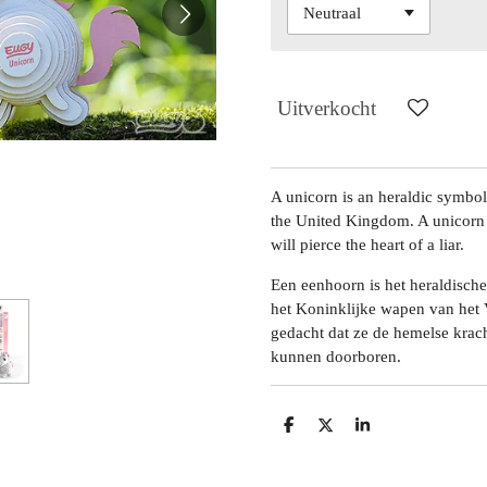
Uitverkocht
A unicorn is an heraldic symbol
the United Kingdom. A unicorn i
will pierce the heart of a liar.
Een eenhoorn is het heraldisch
het Koninklijke wapen van het
gedacht dat ze de hemelse krac
kunnen doorboren.
D
D
S
e
e
h
l
e
a
e
l
r