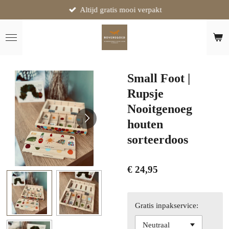
Altijd gratis mooi verpakt
Ga
direct
naar
de
hoofdinhoud
Small Foot |
Rupsje
Nooitgenoeg
houten
sorteerdoos
€ 24,95
Gratis inpakservice: